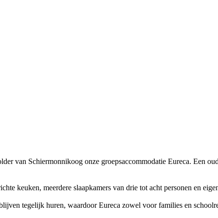
 polder van Schiermonnikoog onze groepsaccommodatie Eureca. Een oude 
ichte keuken, meerdere slaapkamers van drie tot acht personen en eigen 
blijven tegelijk huren, waardoor Eureca zowel voor families en schoolreis